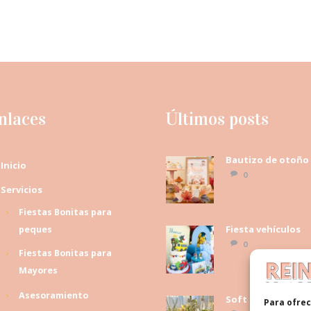
nlaces
Últimos posts
Bautizo de otoño
Inicio
0
Servicios
Fiestas Bonitas para
Fiesta vehículos
peques
0
Fiestas Bonitas para
Mayores
Asesoramiento
Soft baby shower
Para ofrec