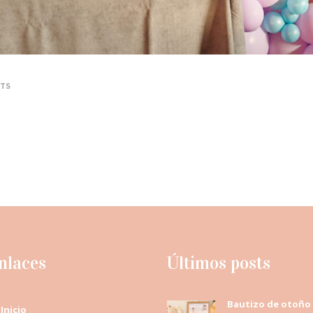
TS
nlaces
Últimos posts
Bautizo de otoño
Inicio