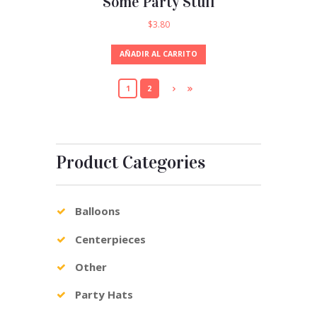
Some Party Stuff
$
3.80
AÑADIR AL CARRITO
1
2
Product Categories
Balloons
Centerpieces
Other
Party Hats