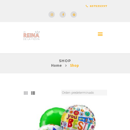
657535397
SHOP
Home
Shop