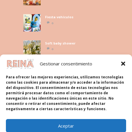
Fiesta vehículos
0
Soft baby shower
0
Gestionar consentimiento
Legal
Para ofrecer las mejores experiencias, utilizamos tecnologías
como las cookies para almacenar y/o acceder a la información
del dispositivo. El consentimiento de estas tecnologías nos
Política de cookies
permitirá procesar datos como el comportamiento de
navegación o las identificaciones únicas en este sitio. No
Más información sobre las cookies
consentir o retirar el consentimiento, puede afectar
negativamente a ciertas características y funciones.
Política de Privacidad
Contacto
Aceptar
Política de cookies (UE)