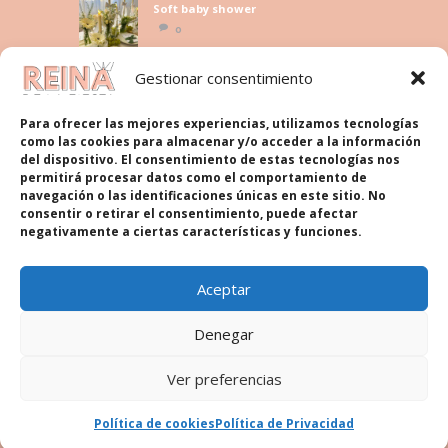
Soft baby shower
0
Gestionar consentimiento
Legal
Para ofrecer las mejores experiencias, utilizamos tecnologías
como las cookies para almacenar y/o acceder a la información
del dispositivo. El consentimiento de estas tecnologías nos
Política de cookies
permitirá procesar datos como el comportamiento de
navegación o las identificaciones únicas en este sitio. No
Más información sobre las cookies
consentir o retirar el consentimiento, puede afectar
negativamente a ciertas características y funciones.
Política de Privacidad
Contacto
Aceptar
Política de cookies (UE)
Denegar
Ver preferencias
Política de cookies
Política de Privacidad
La Reina de la Fiesta © 2026. All rights reserved.