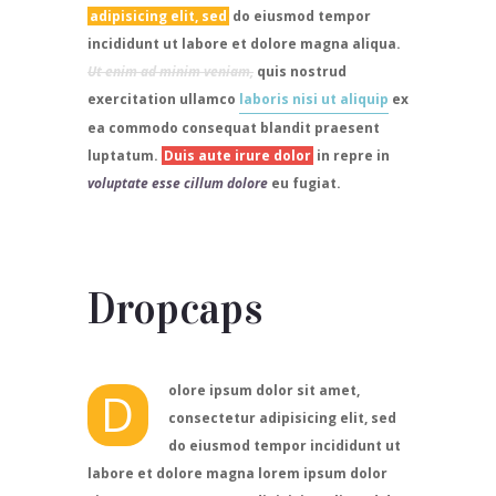
adipisicing elit, sed
do eiusmod tempor
incididunt ut labore et dolore magna aliqua.
Ut enim ad minim veniam,
quis nostrud
exercitation ullamco
laboris nisi ut aliquip
ex
ea commodo consequat blandit praesent
luptatum.
Duis aute irure dolor
in repre in
voluptate esse cillum dolore
eu fugiat.
Dropcaps
olore ipsum dolor sit amet,
D
consectetur adipisicing elit, sed
do eiusmod tempor incididunt ut
labore et dolore magna lorem ipsum dolor